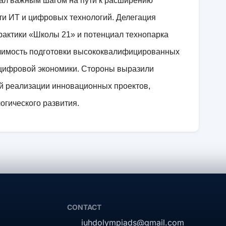
стал важным шагом на пути к расширению
ти ИТ и цифровых технологий. Делегация
актики «Школы 21» и потенциал технопарка
чимость подготовки высококвалифицированных
 цифровой экономики. Стороны выразили
ой реализации инновационных проектов,
огического развития.
CONTACT
iuhdolympiads@gmail.com