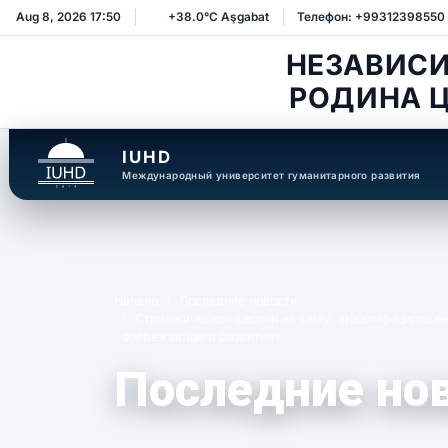
Aug 8, 2026 17:50
+38.0°C Aşgabat
Телефон: +99312398550
НЕЗАВИС
РОДИНА 
IUHD
Международный университет гуманитарного развития
Начало
Последние новости
Стратегической сессии на тему: «Квалифицирова
опережающего развития».
Последние но