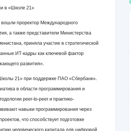
ии в «Школе 21»
ой вошли проректор Международного
тия, а также представители Министерства
енистана, приняла участие в стратегической
ванные ИТ-кадры как ключевой фактор
жающего развития».
Школы 21» при поддержке ПАО «Сбербанк».
иатива в области программирования и
етодологии
peer
-
to
-
peer
и практико-
азвивают навыки программирования через
роектов, что способствует подготовке
итию человеческого капитала для цифровой