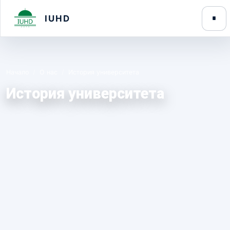
IUHD
Начало
О нас
История университета
История университета