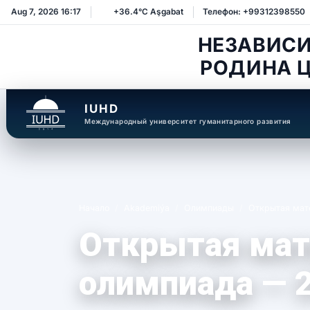
Aug 7, 2026 16:17
+36.4°C Aşgabat
Телефон: +99312398550
НЕЗАВИС
РОДИНА 
IUHD
Международный университет гуманитарного развития
Начало
Akademiýa
Олимпиады
Открытая мат
Открытая мат
олимпиада — 