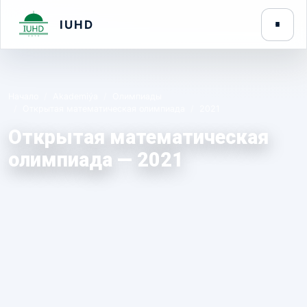
IUHD
Начало
Akademiýa
Олимпиады
Открытая математическая олимпиада
2021
Открытая математическая
олимпиада — 2021